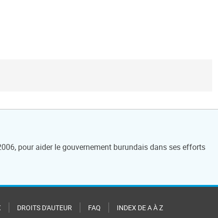
 2006, pour aider le gouvernement burundais dans ses efforts
X
DROITS D'AUTEUR
FAQ
INDEX DE A À Z