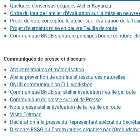
Quelques consensus dégagés Atelier Kayanza
Ordre du jour de l'atelier d'évaluation sur la mise en oeuvre 
Projet de note conceptuelle atelier sur l'evaluation de la feui
Projet d'elements mise en oeuvre Feuille de route
Communiqué BNUB signature principes bonne conduite éle
Communiqués de presse et discours
Atelier mémoires et mémorisation
Atelier prevention de conflits et ressources naturelles
BNUB communiqué on ELL workshop
Communique BNUB sur atelier evaluation Feuille de route
Communique de presse sur Loi de Presse
Note presse atelier évaluation de la feuille de route
Visite Feltman
Déclaration à la presse du Représentant spécial du Secréta
Discours RSSG au Forum jeunes organisé par l'Ombudsma