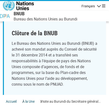
Aller au contenu principal
Français
Navigatio
BNUB
Bureau des Nations Unies au Burundi
Clôture de la BNUB
Le Bureau des Nations Unies au Burundi (BNUB) a
achevé son mandat auprès du Conseil de sécurité
le 31 décembre 2014 et a transféré ses
responsabilités à l’équipe de pays des Nations
Unies composée d’agences, de fonds et de
programmes, sur la base du Plan-cadre des
Nations Unies pour l’aide au développement,
connu sous le nom de PNUAD.
Accueil
À la Une
Visite au Burundi du Secrétaire général
adjoint des Nations Unies